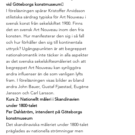
vid Göteborgs konstmuseum􏰺 
I föreläsningen spårar Kristoffer Arvidsson 
stilistiska särdrag typiska för Art Nouveau i 
svensk konst från sekelskiftet 1900. Finns 
det en svensk Art Nouveau inom den fria 
konsten. Hur manifesterar den sig i så fall 
och hur förhåller den sig till kontinentala 
uttryck? Ugångspunkten är att begreppet 
nationalromantik inte täcker in alla aspekter 
av det svenska sekelskiftesmåleriet och att 
begreppet Art Nouveau kan synliggöra 
andra influenser än de som vanligen lyfts 
fram. I föreläsningen visas bilder av bland 
andra John Bauer, Gustaf Fjaestad, Eugène 
Jansson och Carl Larsson.
Kurs 2: Nationellt måleri i Skandinavien 
under 1800-talet
Per Dahlström, intendent på Göteborgs 
konstmuseum
Det skandinaviska måleriet under 1800-talet 
präglades av nationella strömningar men 