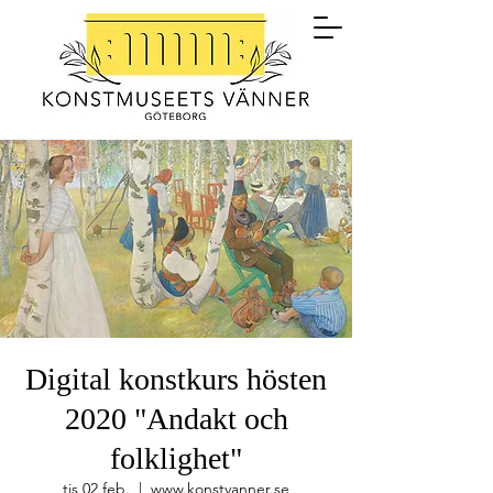
Digital konstkurs hösten
2020 "Andakt och
folklighet"
tis 02 feb.
  |  
www.konstvanner.se