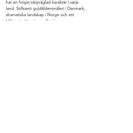
har en högst särpräglad karaktär i varje 
land. Stillsamt guldåldersmåleri i Danmark, 
dramatiska landskap i Norge och ett 
blåtonat stämningsmåleri i…
Läs mer >
Biljetter
Försäljning avslutad
Biljettyp
Andakt och folklighet
Pris
480,00 kr