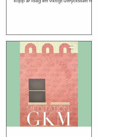
klipp är idag ett viktigt uttryckssätt för
människor att...