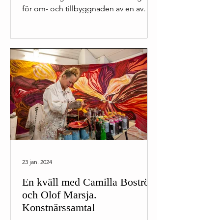
för om- och tillbyggnaden av en av
Göteborgs mest kända...
23 jan. 2024
En kväll med Camilla Boström
och Olof Marsja.
Konstnärssamtal