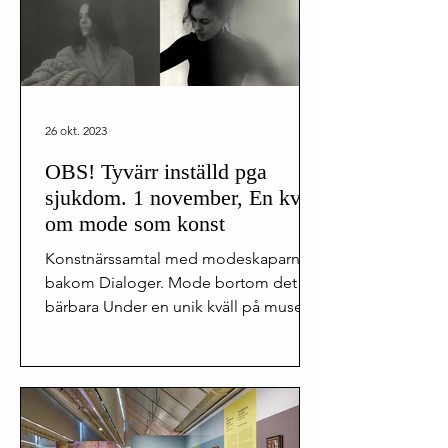
26 okt. 2023
OBS! Tyvärr inställd pga
sjukdom. 1 november, En kväll
om mode som konst
Konstnärssamtal med modeskaparna
bakom Dialoger. Mode bortom det
bärbara Under en unik kväll på museet
får du möta fyra av Sveriges mest...