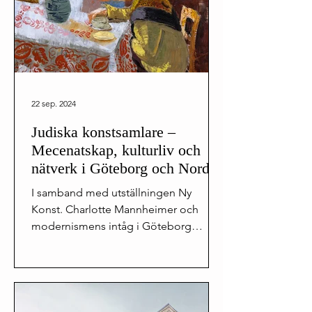
22 sep. 2024
Judiska konstsamlare –
Mecenatskap, kulturliv och
nätverk i Göteborg och Norden
- 25 september kl. 13.00 -
I samband med utställningen Ny
16.30
Konst. Charlotte Mannheimer och
modernismens intåg i Göteborg
anordnar Göteborgs konstmuseum ett
symposium...