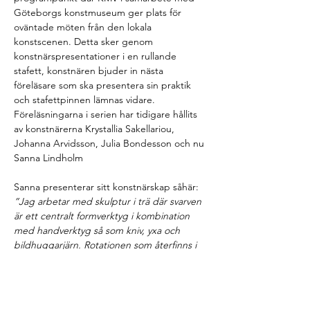
Göteborgs konstmuseum ger plats för 
oväntade möten från den lokala 
konstscenen. Detta sker genom 
konstnärspresentationer i en rullande 
stafett, konstnären bjuder in nästa 
föreläsare som ska presentera sin praktik 
och stafettpinnen lämnas vidare. 
Föreläsningarna i serien har tidigare hållits 
av konstnärerna Krystallia Sakellariou, 
Johanna Arvidsson, Julia Bondesson och nu 
Sanna Lindholm
Sanna presenterar sitt konstnärskap såhär:
”Jag arbetar med skulptur i trä där svarven 
är ett centralt formverktyg i kombination 
med handverktyg så som kniv, yxa och 
bildhuggarjärn. Rotationen som återfinns i 
svarvens produktion och träets cykliska 
energi har i mitt arbete starka band till 
varandra där tankar och idéer kring tid och 
transformation är återkommande. I svarven 