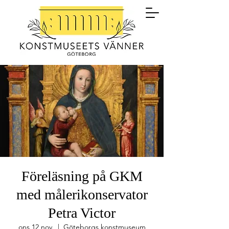
Föreläsning på GKM
med målerikonservator
Petra Victor
ons 12 nov.
  |  
Göteborgs konstmuseum