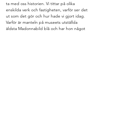
ta med oss historien. Vi tittar på olika 
enskilda verk och fastigheten, varför ser det 
ut som det gör och hur hade vi gjort idag. 
Varför är manteln på museets utställda 
äldsta Madonnabild blå och har hon något 
gemensamt med Mona Lisa?
Vi samlas entréhallen på GKM före 
visningen.