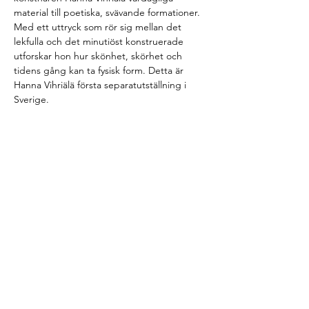
material till poetiska, svävande formationer. 
Med ett uttryck som rör sig mellan det 
lekfulla och det minutiöst konstruerade 
utforskar hon hur skönhet, skörhet och 
tidens gång kan ta fysisk form. Detta är 
Hanna Vihriälä första separatutställning i 
Sverige.
Vi samlas entréhallen på GKM före 
visningen.
OBS! Eftersom detta är efter stängning så 
öppnas inte portarna till GKM förrän kl. 
17.20 cirka. 