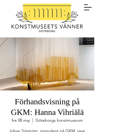
Förhandsvisning på
GKM: Hanna Vihriälä
fre 08 maj
  |  
Göteborgs konstmuseum
Johan Sjöström, intendent på GKM, visar