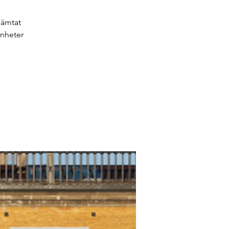
hämtat
enheter