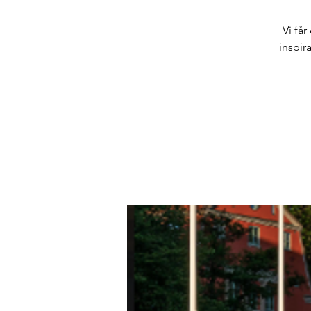
Vi få
inspir