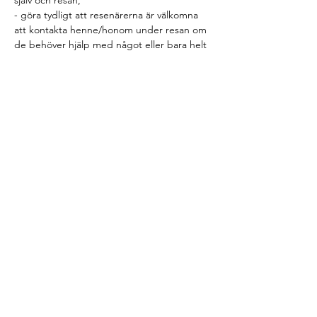
själv och resan,
- göra tydligt att resenärerna är välkomna 
att kontakta henne/honom under resan om 
de behöver hjälp med något eller bara helt 
allmänt vill framföra sina åsikter,
- dela ut kartor och annan reseinformation 
om det finns sådan,
Läs mer >
© 2020 Konstmuseets Vänner