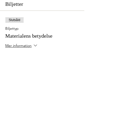
Biljetter
Slutsåld
Biljettyp
Materialens betydelse
Mer information
Pris
50,00 kr
Detta evenemang är slutsålt