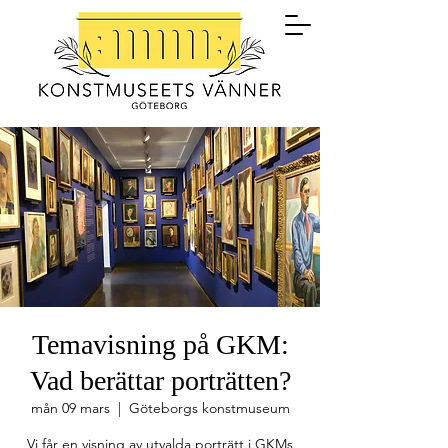
Temavisning på GKM:
Vad berättar porträtten?
mån 09 mars
  |  
Göteborgs konstmuseum
Vi får en visning av utvalda porträtt i GKMs