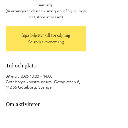
samling.
(Vi arrangerar denna visning en gång till pga
det stora intresset)
Inga biljetter till försäljning
Se andra evenemang
Tid och plats
09 mars 2026 13:00 – 14:00
Göteborgs konstmuseum, Götaplatsen 6,
412 56 Göteborg, Sverige
Om aktiviteten
Vi samlas i entréhallen på GKM före 
visningen. 