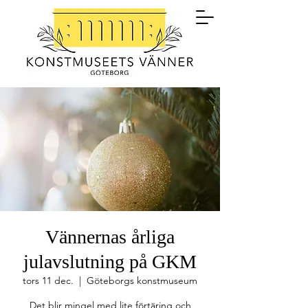
Vännernas årliga
julavslutning på GKM
tors 11 dec.
  |  
Göteborgs konstmuseum
Det blir mingel med lite förtäring och