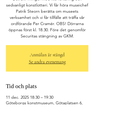
sedvanligt konstlotteri. Vi får höra museichef
Patrik Steorn berätta om museets
verksamhet och vi får tillfälle att träffa vår
ordförande Per Cramér. OBS! Dörrarna
öppnas först kl. 18.30. Före det genomför
Anmälan är stängd
Se andra evenemang
Tid och plats
11 dec. 2025 18:30 – 19:30
Göteborgs konstmuseum, Götaplatsen 6,
412 56 Göteborg, Sverige