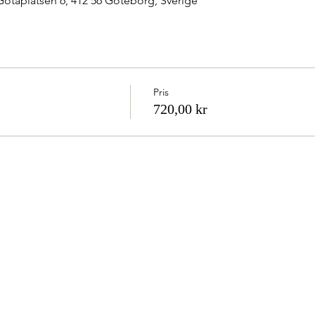
taplatsen 6, 412 56 Göteborg, Sverige
Pris
720,00 kr