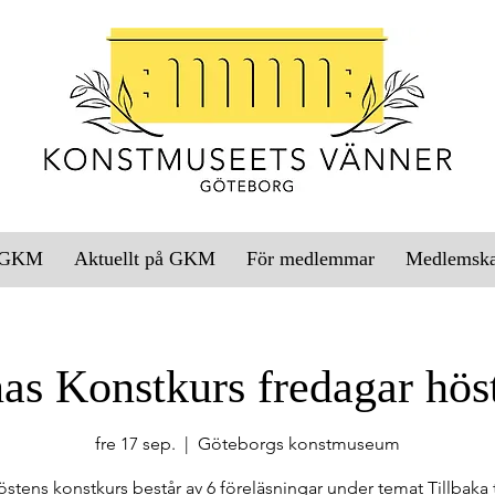
l GKM
Aktuellt på GKM
För medlemmar
Medlemsk
as Konstkurs fredagar hös
fre 17 sep.
  |  
Göteborgs konstmuseum
stens konstkurs består av 6 föreläsningar under temat Tillbaka t