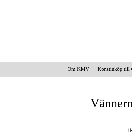
Om KMV
Konstinköp til
Vännern
Hö