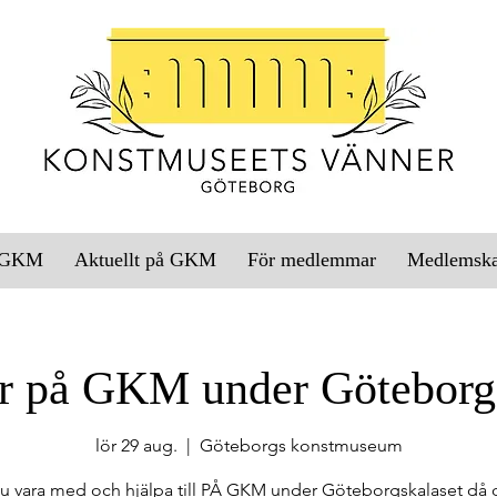
l GKM
Aktuellt på GKM
För medlemmar
Medlemsk
r på GKM under Göteborg
lör 29 aug.
  |  
Göteborgs konstmuseum
 du vara med och hjälpa till PÅ GKM under Göteborgskalaset då d