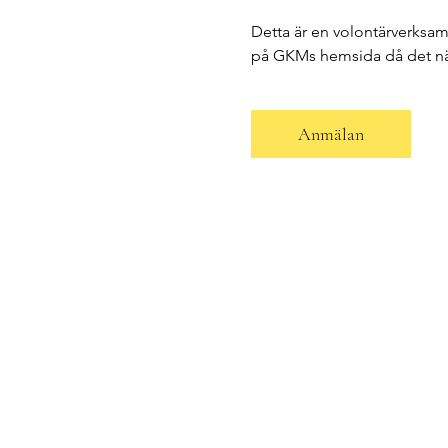
Detta är en volontärverksa
på GKMs hemsida då det nä
Anmälan