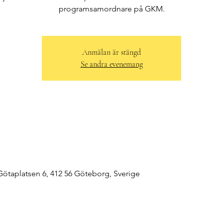
programsamordnare på GKM.
Anmälan är stängd
Se andra evenemang
taplatsen 6, 412 56 Göteborg, Sverige