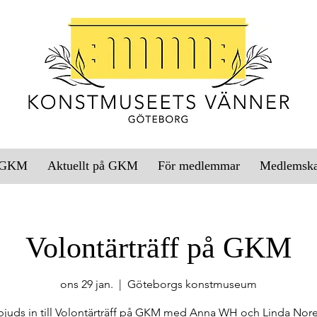
l GKM
Aktuellt på GKM
För medlemmar
Medlemsk
Volontärträff på GKM
ons 29 jan.
  |  
Göteborgs konstmuseum
bjuds in till Volontärträff på GKM med Anna WH och Linda Nor