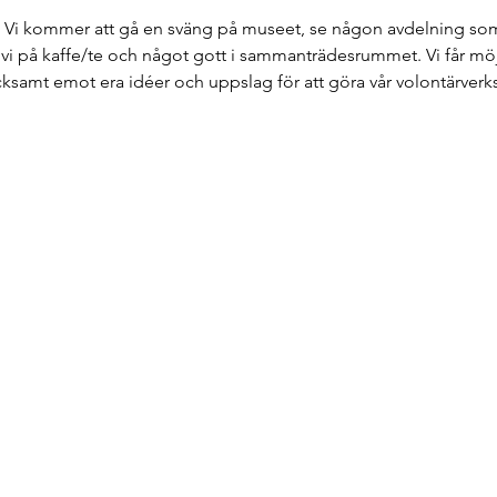
n. Vi kommer att gå en sväng på museet, se någon avdelning som 
 vi på kaffe/te och något gott i sammanträdesrummet. Vi får möjl
acksamt emot era idéer och uppslag för att göra vår volontärverk